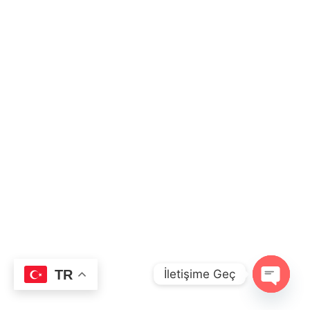
İletişime Geç
TR
O