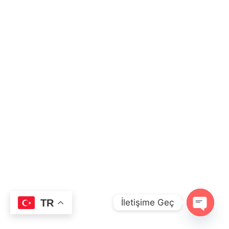
İletişime Geç
TR
O