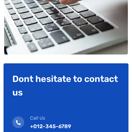
Dont hesitate to contact
us
Call Us
+012-345-6789